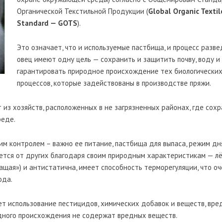
Органической Текстильной Продукции (
Global Organic Textil
Standard — GOTS
).
Это означает, что и используемые пастбища, и процесс разв
овец имеют одну цель — сохранить и защитить почву, воду и 
гарантировать природное происхождение тех биологически
процессов, которые задействованы в производстве пряжи.
 из хозяйств, расположенных в не загрязненных районах, где сох
реде.
м контролем – важно ее питание, пастбища для выпаса, режим дня
ается от других благодаря своим природным характеристикам — лё
ащая») и антистатична, имеет способность терморегуляции, что оч
ода.
т использование пестицидов, химических добавок и веществ, вре
дного происхождения не содержат вредных веществ.