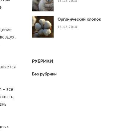
16.12.2018
e
Органический хлопок
16.12.2018
едение
воздух,
х
РУБРИКИ
раняется
Без рубрики
 – все
гкость,
ень
дных