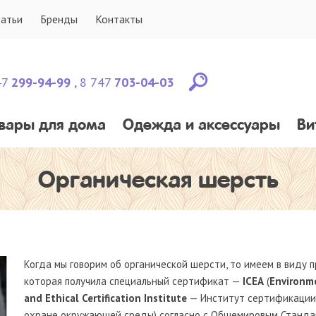
татьи
Бренды
Контакты
47
299-94-99
,
8 747
703-04-03
вары для дома
Одежда и аксессуары
Ви
Органическая шерсть
Когда мы говорим об органической шерсти, то имеем в виду п
которая получила специальный сертификат —
ICEA
(
Environm
and Ethical Certification Institute
— Институт сертификации
охране окружающей среды) согласно с Общемировым Станд