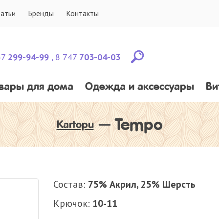
татьи
Бренды
Контакты
47
299-94-99
,
8 747
703-04-03
вары для дома
Одежда и аксессуары
Ви
Tempo
Kartopu
Состав
75% Акрил, 25% Шерсть
Крючок
10-11