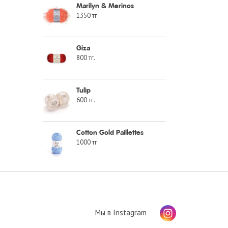
Marilyn & Merinos
1350
тг.
Giza
800
тг.
Tulip
600
тг.
Cotton Gold Paillettes
1000
тг.
Мы в Instagram