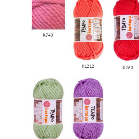
K740
K1212
K260