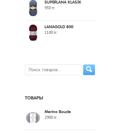
SUPERLANA KLASİK
930
тг.
LANAGOLD 800
1100
тг.
ТОВАРЫ
Merino Boucle
2900
тг.