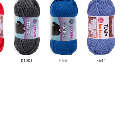
K1003
K530
K644