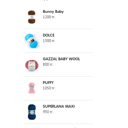
Bunny Baby
1200
тг.
DOLCE
1300
тг.
GAZZAL BABY WOOL
800
тг.
PUFFY
1050
тг.
SUPERLANA MAXI
930
тг.