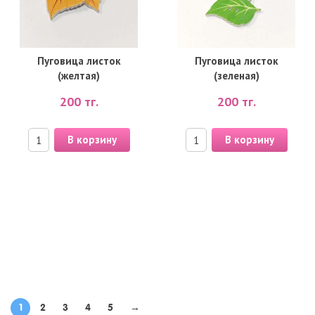
Пуговица листок
Пуговица листок
(желтая)
(зеленая)
200
тг.
200
тг.
В корзину
В корзину
1
2
3
4
5
→